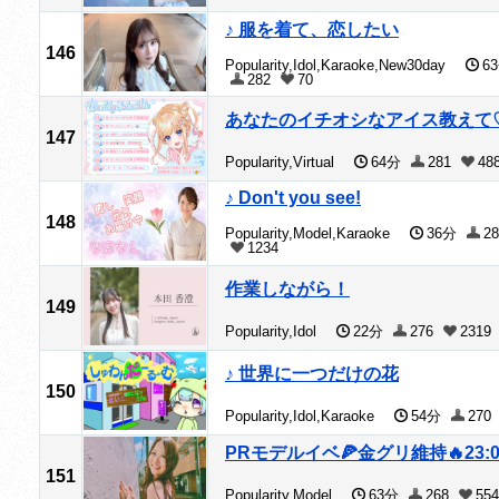
♪ 服を着て、恋したい
146
Popularity,Idol,Karaoke,New30day
6
282
70
あなたのイチオシなアイス教えて
147
Popularity,Virtual
64分
281
48
♪ Don't you see!
148
Popularity,Model,Karaoke
36分
28
1234
作業しながら！
149
Popularity,Idol
22分
276
2319
♪ 世界に一つだけの花
150
Popularity,Idol,Karaoke
54分
270
PRモデルイベ🍕金グリ維持🔥23:
151
Popularity,Model
63分
268
554