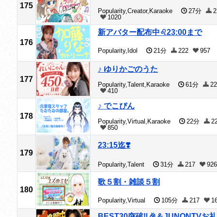
175
Popularity,Creator,Karaoke
27分
2
1020
新アバター配布中♌️23:00まで
176
Popularity,Idol
21分
222
957
♪ ゆりかごのうた
177
Popularity,Talent,Karaoke
61分
22
410
♪ でこぴん
178
Popularity,Virtual,Karaoke
22分
2
850
23:15迄❣️
179
Popularity,Talent
31分
217
926
歌５割・雑談５割
180
Popularity,Virtual
105分
217
1
BEST30突破‼️🎉＆JUNONTVお礼