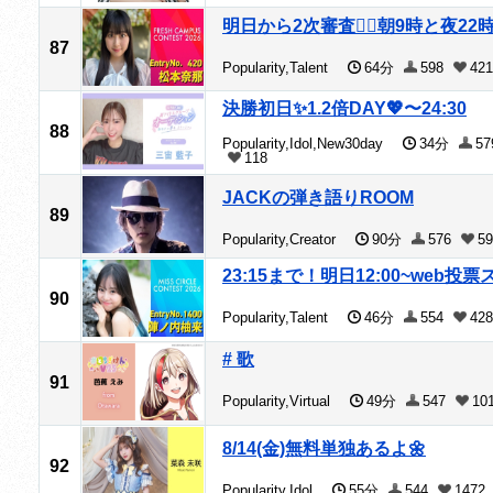
明日から2次審査❤️‍🔥朝9時と夜2
87
Popularity,Talent
64分
598
421
決勝初日✨1.2倍DAY💖〜24:30
88
Popularity,Idol,New30day
34分
57
118
JACKの弾き語りROOM
89
Popularity,Creator
90分
576
59
23:15まで！明日12:00~web投
90
Popularity,Talent
46分
554
428
# 歌
91
Popularity,Virtual
49分
547
10
8/14(金)無料単独あるよ🌼
92
Popularity,Idol
55分
544
1472