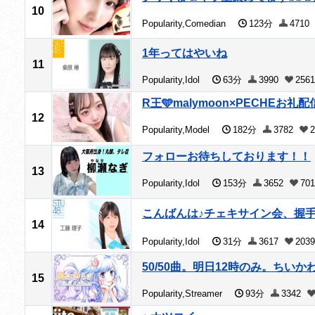
10
Popularity,Comedian
123分
4710
1年ってはやいね
11
Popularity,Idol
63分
3990
2561
R王️🩵malymoon×PECHEお礼配
12
Popularity,Model
182分
3782
2
フォローお待ちしております！！
13
Popularity,Idol
153分
3652
701
こんばんは♪チェキサイン会、握手
14
Popularity,Idol
31分
3617
2039
50/50曲。明日12時のみ。ちい
15
Popularity,Streamer
93分
3342