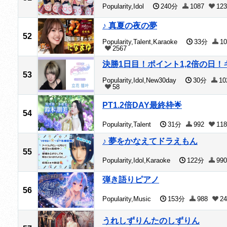
Popularity,Idol
240分
1087
123
♪ 真夏の夜の夢
52
Popularity,Talent,Karaoke
33分
10
2567
決勝1日目！ポイント1,2倍の日！
53
Popularity,Idol,New30day
30分
10
58
PT1.2倍DAY最終枠🌟
54
Popularity,Talent
31分
992
118
♪ 夢をかなえてドラえもん
55
Popularity,Idol,Karaoke
122分
99
弾き語りピアノ
56
Popularity,Music
153分
988
24
うれしずりんたのしずりん