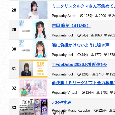
ミニクリスタルクマさん🧸集めてます
28
Popularity,Actor
123分
2000
2
吉田 彩良（STU48）
29
Popularity,Idol
34分
1863
9901
喉に負担かけないように囁き声
30
Popularity,Idol
44分
1772
1378
TIFdeDebut2026お礼配信✨✨
31
Popularity,Idol
120分
1748
192
🎀決勝！Ｒリーグギフト全力募集
32
Popularity,Virtual
124分
1702
♪ おやすみ
33
Popularity,Music,Karaoke
125分
1
1135