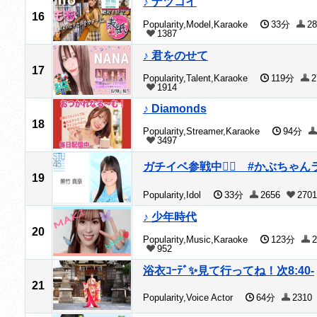
♪ ナツコイ
16
Popularity,Model,Karaoke
33分
28
1387
♪ 君をのせて
17
Popularity,Talent,Karaoke
119分
2
1914
♪ Diamonds
18
Popularity,Streamer,Karaoke
94分
3497
ガチイベ参戦中❤️‍🔥 #かぶちゃん
19
Popularity,Idol
33分
2656
2701
♪ 少年時代
20
Popularity,Music,Karaoke
123分
2
952
浴衣ｺｰﾃﾞ✨見て行ってね！次8:40-
21
Popularity,Voice Actor
64分
2310