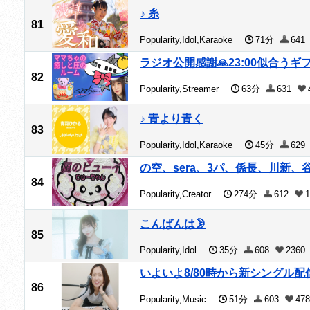
♪ 糸
81
Popularity,Idol,Karaoke
71分
641
ラジオ公開感謝🙏23:00似合う
82
Popularity,Streamer
63分
631
♪ 青より青く
83
Popularity,Idol,Karaoke
45分
629
の空、sera、3パ、係長、川新、
84
Popularity,Creator
274分
612
1
こんばんは🌛
85
Popularity,Idol
35分
608
2360
いよいよ8/80時から新シングル配
86
Popularity,Music
51分
603
478