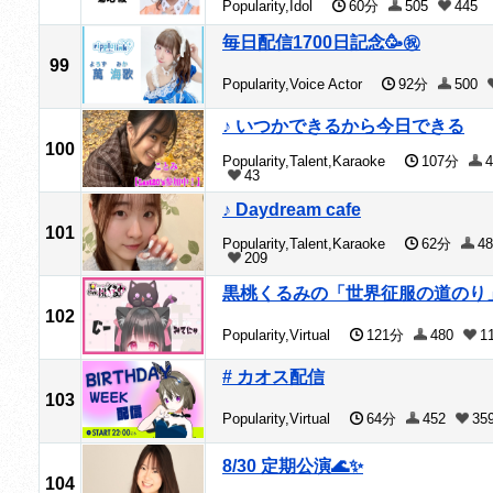
Popularity,Idol
60分
505
445
毎日配信1700日記念🥳㊗️
99
Popularity,Voice Actor
92分
500
♪ いつかできるから今日できる
100
Popularity,Talent,Karaoke
107分
4
43
♪ Daydream cafe
101
Popularity,Talent,Karaoke
62分
48
209
黒桃くるみの「世界征服の道のり
102
Popularity,Virtual
121分
480
1
# カオス配信
103
Popularity,Virtual
64分
452
35
8/30 定期公演🌊✨
104