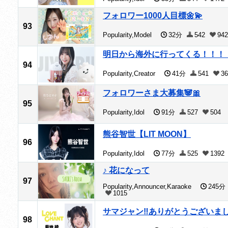
フォロワー1000人目標🌼💫
93
Popularity,Model
32分
542
942
明日から海外に行ってくる！！！
94
Popularity,Creator
41分
541
36
フォロワーさま大募集🐼🎀
95
Popularity,Idol
91分
527
504
熊谷智世【LIT MOON】
96
Popularity,Idol
77分
525
1392
♪ 花になって
97
Popularity,Announcer,Karaoke
245分
1015
サマジャン‼️ありがとうございまし
98