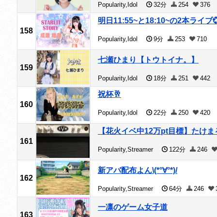
Popularity,Idol
32分
254
376
明日11:55~と18:10~の2本ライブ
158
Popularity,Idol
9分
253
710
七瀬ひまり【トウトイナ。】
159
Popularity,Idol
18分
251
442
祝杯🥂
160
Popularity,Idol
22分
250
420
【花火イベ中12万pt目標】たけ
161
Popularity,Streamer
122分
246
新アバ配布よん\(*°∀°*)/
162
Popularity,Streamer
64分
246
一凛のゲーム女子道
163