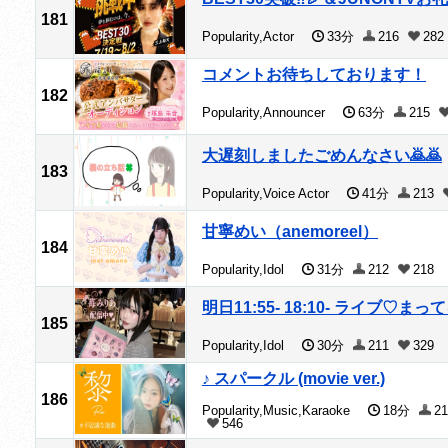
181
Popularity,Actor
33分
216
282
コメントお待ちしております！
182
Popularity,Announcer
63分
215
大遅刻しましたごめんなさい🙇🙇
183
Popularity,Voice Actor
41分
213
甘寧めい（anemoreel）
184
Popularity,Idol
31分
212
218
明日11:55- 18:10- ライブ♡まって
185
Popularity,Idol
30分
211
329
♪ スパークル (movie ver.)
186
Popularity,Music,Karaoke
18分
21
546