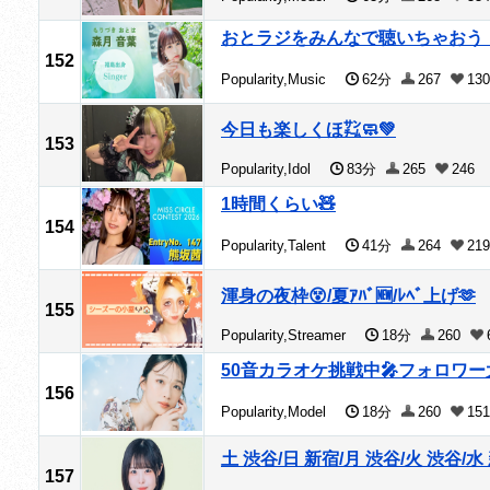
おとラジをみんなで聴いちゃおう
152
Popularity,Music
62分
267
130
今日も楽しくほ㌠🧼💚
153
Popularity,Idol
83分
265
246
1時間くらい🧸
154
Popularity,Talent
41分
264
219
渾身の夜枠😵/夏ｱﾊﾞ🆕/ﾚﾍﾞ上げ🫶
155
Popularity,Streamer
18分
260
50音カラオケ挑戦中🎤フォロワー大
156
Popularity,Model
18分
260
151
土 渋谷/日 新宿/月 渋谷/火 渋谷/水
157