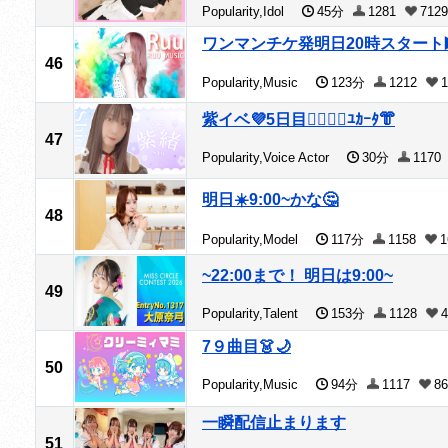
Popularity,Idol
45分
1281
7129
ワンマンチケ発明日20時スタート▶️
46
Popularity,Music
123分
1212
1
紫イベ💜5日目❤️‍🔥❤️‍🔥ﾕｶｰﾀ👘
47
Popularity,Voice Actor
30分
1170
明日☀️9:00~かな🤔
48
Popularity,Model
117分
1158
1
~22:00まで！ 明日は9:00~
49
Popularity,Talent
153分
1128
4
7９曲目👗🌙
50
Popularity,Music
94分
1117
86
一瞬配信止まります
51