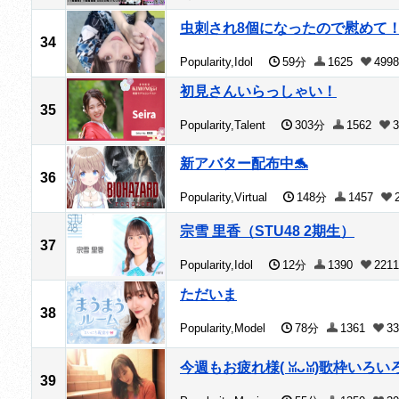
虫刺され8個になったので慰めて
34
Popularity,Idol
59分
1625
4998
初見さんいらっしゃい！
35
Popularity,Talent
303分
1562
3
新アバター配布中🐬
36
Popularity,Virtual
148分
1457
宗雪 里香（STU48 2期生）
37
Popularity,Idol
12分
1390
2211
ただいま
38
Popularity,Model
78分
1361
33
今週もお疲れ様( ꈍᴗꈍ)歌枠いろい
39