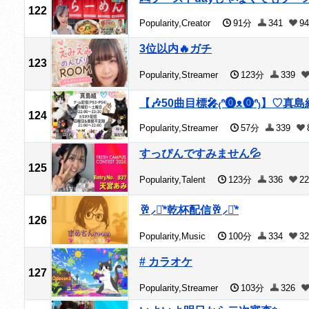
122
Popularity,Creator
91分
341
94
3位以内🔥ガチ
123
Popularity,Streamer
123分
339
【🎶50曲目標🎤₍ᐢ⓿ᴥ⓿ᐢ₎】♡
124
Popularity,Streamer
57分
339
すっぴんですみません💦
125
Popularity,Talent
123分
336
22
🥂⸝⋆͛*乾杯配信🥂⸝⋆͛*
126
Popularity,Music
100分
334
32
# カラオケ
127
Popularity,Streamer
103分
326