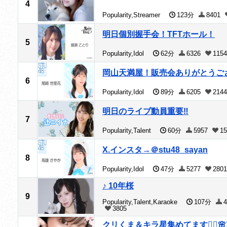
4
Popularity,Streamer
123分
8401
明日個別握手会！TFTホール！
5
Popularity,Idol
62分
6326
1154
岡山天満屋！販売会ありがとうご
6
Popularity,Idol
89分
6205
2144
明日のライブ動員重要‼️
7
Popularity,Talent
60分
5957
15
X.インスタ→＠stu48_sayan
8
Popularity,Idol
47分
5277
2801
♪ 10年桜
9
Popularity,Talent,Karaoke
107分
4
3805
クリくま＆キラ星集めてます🙇‍♀️🌸