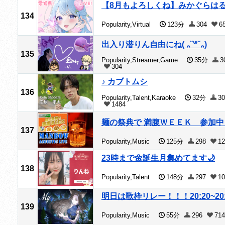
【8月もよろしくね】みかぐらは
134
Popularity,Virtual
123分
304
6
出入り潜りん自由にね( ᎔˘꒳˘᎔)
135
Popularity,Streamer,Game
35分
3
304
♪ カブトムシ
136
Popularity,Talent,Karaoke
32分
30
1484
麺の祭典で 満腹ＷＥＥＫ 参加中 
137
Popularity,Music
125分
298
12
23時まで🌼誕生月集めてます🌙
138
Popularity,Talent
148分
297
10
明日は歌枠リレー！！！20:20~20:
139
Popularity,Music
55分
296
714