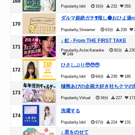
169
Popularity,Idol
16分
232
355
ダルマ超絶ガチ❣️推し🟡おひよ湯roo
170
Popularity,Streamer
63分
230
♪ 虹 - From THE FIRST TAKE
171
Popularity,Actor,Karaoke
92分
23
149
ひさしぶり🥹🥹🥹
172
Popularity,Idol
64分
230
185
樋熊あぴの企画大好き社ちクマの
173
Popularity,Virtual
34分
227
17
洗濯する
174
Popularity,Idol
67分
224
131
♪ 君をのせて