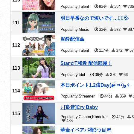
Popularity,Talent
93分
384
705
明日早番なので短いです…🙇‍♀️💦
111
Popularity,Music
33分
372
887
泥酔配信🙏
112
Popularity,Talent
117分
372
57
Star☆T和希 配信部屋！
113
Popularity,Idol
36分
370
66
本日ポイント1.2倍Day(๑•̀ㅂ•́)و✧
114
Popularity,Streamer
44分
369
♪ [良音]Cry Baby
115
Popularity,Creator,Karaoke
42分
3
435
華金イベアバ権3つ目🎆