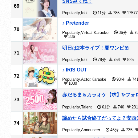
SNSみてね！
69
Popularity,Idol
11分
785
17577
♪ Pretender
70
Popularity,Virtual,Karaoke
36分
7
336
明日は2本ライブ！夏ワンピ🎀
71
Popularity,Idol
78分
754
825
♪ IRIS OUT
72
Popularity,Actor,Karaoke
93分
74
1030
赤だるま＆カラオケ【求】✨️フォロ
73
Popularity,Talent
61分
740
231
諦めたら試合終了だってよ？安西
74
Popularity,Announcer
45分
735