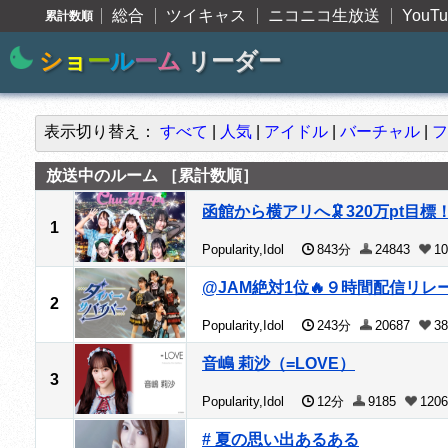
総合
ツイキャス
ニコニコ生放送
YouTu
累計数順
シ
ョ
ー
ル
ー
ム
リーダー
表示切り替え：
すべて
|
人気
|
アイドル
|
バーチャル
|
フ
放送中のルーム ［累計数順］
函館から横アリへ🦑320万pt目
1
Popularity,Idol
843分
24843
10
@JAM絶対1位🔥９時間配信リレー
2
Popularity,Idol
243分
20687
38
音嶋 莉沙（=LOVE）
3
Popularity,Idol
12分
9185
1206
# 夏の思い出あるある