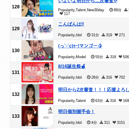
いよいよ明日から二次審査✨
128
Popularity,Talent,New30day
89分
117
こんばんは‼️
129
Popularity,Idol
31分
319
271
(っ`ᵕ´c)ｩｰ!マンゴー🥭
130
Popularity,Model
55分
318
506
8/16誕生祭🍎
131
Popularity,Idol
28分
316
702
明日から2次審査！！！応援よろ
132
Popularity,Talent
63分
316
169
明日個別握手会！
133
Popularity,Idol
4分
311
3151