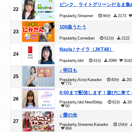
ピンク、ライトグリーンだるま集め
22
Popularity,Streamer
94分
2173
100曲うたう
23
Popularity,Comedian
512分
2122
Nayla / ナイラ（JKT48）
24
Popularity,Idol
41分
2099
3142
♪ 明日も
25
Popularity,Actor,Karaoke
83分
20
771
0:00まで配信します！遊びに来て
26
Popularity,Idol,New30day
62分
20
60
♪ 螢の光
27
Popularity,Streamer,Karaoke
154分
804