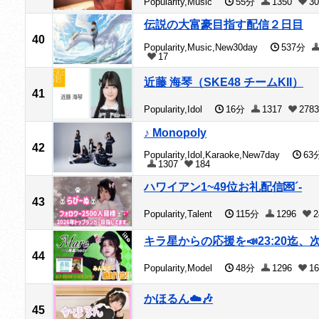
Popularity,Music
55分
1350
30
伝説の大富豪目指す配信２日目
40
Popularity,Music,New30day
537分
17
近藤 海琴（SKE48 チームKII）
41
Popularity,Idol
16分
1317
2783
♪ Monopoly
42
Popularity,Idol,Karaoke,New7day
63
1307
184
ハワイアン1~49位お礼配信💌´-
43
Popularity,Talent
115分
1296
2
キラ星からの応援を📣23:20迄、次0
44
Popularity,Model
48分
1296
16
かほるん☁️🎶
45