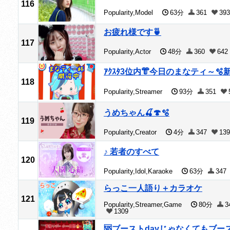
116
Popularity,Model
63分
361
393
お疲れ様です🍵
117
Popularity,Actor
48分
360
642
ｱｸｽﾀ3位内👘今日のまなティ～🫧新
118
Popularity,Streamer
93分
351
うめちゃん🍒🍄🫧
119
Popularity,Creator
4分
347
139
♪ 若者のすべて
120
Popularity,Idol,Karaoke
63分
347
らっこ一人語り＋カラオケ
121
Popularity,Streamer,Game
80分
3
1309
🆘ブーストdayじゃなくてもブースト❤