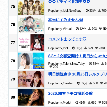
🌻🌻ガチイベ参加中🌻🌻
75
Popularity,Idol,New7day
33分
70
本当にすみません😭
76
Popularity,Virtual
12分
703
45
コメントまってます♡
77
Popularity,Idol
50分
699
2381
8/8〜2次審査開始！明日からweb
78
Popularity,Talent,New7day
58分
6
209
明日朗読劇🌸 10月25日シルクプ
79
Popularity,Creator
59分
680
20
2026.08💖キモコ撮影会📸
80
Popularity,Model
41分
659
505