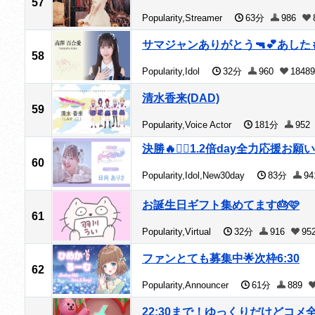
57
Popularity,Streamer
63分
986
サマジャンありがとう🔫💕あした
58
Popularity,Idol
32分
960
18489
清水香来(DAD)
59
Popularity,Voice Actor
181分
952
決勝🔥❤️‍🔥1.2倍day全力応援お
60
Popularity,Idol,New30day
83分
9
お誕生日ギフト集めてます🎂🩷
61
Popularity,Virtual
32分
916
95
ファンとても募集中🌟次枠6:30
62
Popularity,Announcer
61分
889
22:30まで！ゆっくりだけどコメ