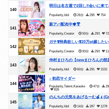
明日は名古屋で2回し‼️会いに来てね
140
Popularity,Idol
26分
295
754
新アバ配布中🍓👘
141
Popularity,Creator
50分
293
72
ガチ❣️特典欲しい❣️20万pt越したい❣
142
Popularity,Creator
93分
293
11
仲村まひろの【newまひろんの部
143
Popularity,Idol
60分
291
1532
♪ 初恋サイダー
144
Popularity,Talent,Karaoke
47分
29
826
のんちの元気をあげるーむ🍏🧎(Gra
145
Popularity,Idol
14分
287
1278