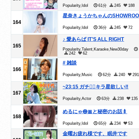
Popularity,Idol
61分
245
188
星奈きょうかちゃんのSHOWROO
164
Popularity,Idol
36分
245
72
♪ 愛あらば IT'S ALL RIGHT
165
Popularity,Talent,Karaoke,New30day
242
62
# 雑談
166
Popularity,Music
62分
240
291
~23:15 ガチ❤️‍🔥キラ星欲しい‼️
167
Popularity,Actor
63分
238
135
めるにゃ🍥🎀と秘密のお話🍼
168
Popularity,Idol
65分
234
53
金曜お疲れ様です、眠井です