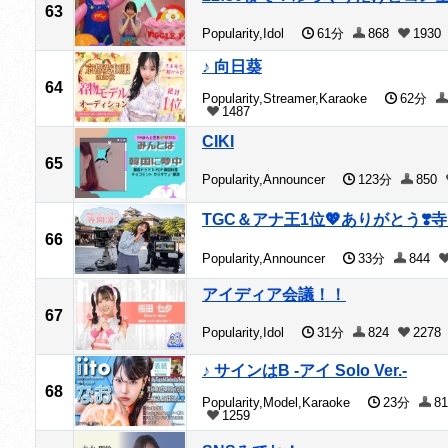
63
Popularity,Idol
61分
868
1930
♪ 向日葵
64
Popularity,Streamer,Karaoke
62分
1487
CIKI
65
Popularity,Announcer
123分
850
TGC＆アナ王1位💖ありがとう❣️
66
Popularity,Announcer
33分
844
アイディア会議！！
67
Popularity,Idol
31分
824
2278
♪ サインはB -アイ Solo Ver.-
68
Popularity,Model,Karaoke
23分
81
1259